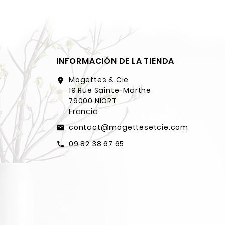
INFORMACIÓN DE LA TIENDA
Mogettes & Cie
location_on
19 Rue Sainte-Marthe
79000 NIORT
Francia
contact@mogettesetcie.com
email
09 82 38 67 65
call