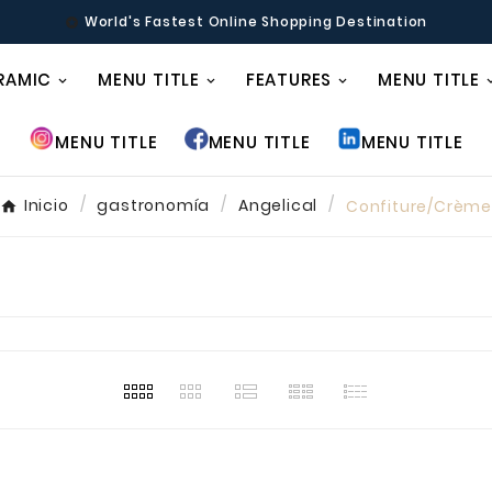
World's Fastest Online Shopping Destination

RAMIC
MENU TITLE
FEATURES
MENU TITLE
MENU TITLE
MENU TITLE
MENU TITLE
Inicio
gastronomía
Angelical
Confiture/Crèm