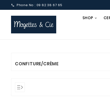
Phone No :
09 82 38 67 65

SHOP
CE
CONFITURE/CRÈME