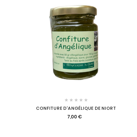





CONFITURE D'ANGÉLIQUE DE NIORT
7,00 €