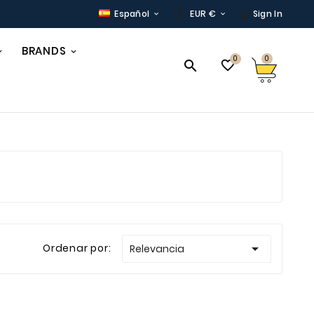
Español
EUR €
Sign In



BRANDS
0
0


e

Ordenar por:
Relevancia