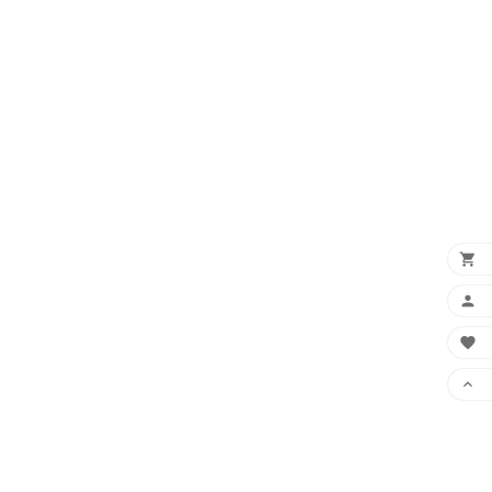



