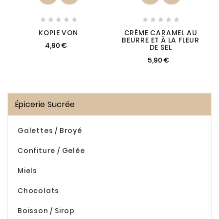










KOPIE VON
CRÈME CARAMEL AU
BEURRE ET À LA FLEUR
4,90 €
DE SEL
5,90 €
Épicerie Sucrée
Galettes / Broyé
Confiture / Gelée
Miels
Chocolats
Boisson / Sirop