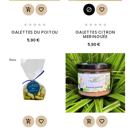














GALETTES DU POITOU
GALETTES CITRON
MERINGUÉE
5,90 €
5,90 €
Neu
Neu



