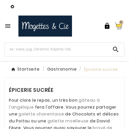
World's Fastest Online Shopping Destination

0



Startseite
Gastronomie
Épicerie sucrée
ÉPICERIE SUCRÉE
Pour clore le repas, un très bon
gâteau à
l'angélique
fera l'affaire. Vous pourrez partager
une
galette charentaise
de Chocolats et délices
du Poitou ou une
galette moelleuse
de David
Fèvre. Vous pourrez aussi savourer le
broyé de