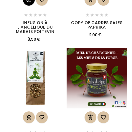










INFUSION À
COPY OF CARRES SALES
L'ANGÉLIQUE DU
PAPRIKA
MARAIS POITEVIN
2,90 €
8,50 €



