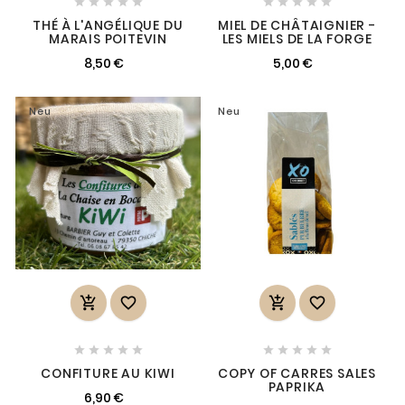










THÉ À L'ANGÉLIQUE DU
MIEL DE CHÂTAIGNIER -
MARAIS POITEVIN
LES MIELS DE LA FORGE
8,50 €
5,00 €
Neu
Neu














CONFITURE AU KIWI
COPY OF CARRES SALES
PAPRIKA
6,90 €