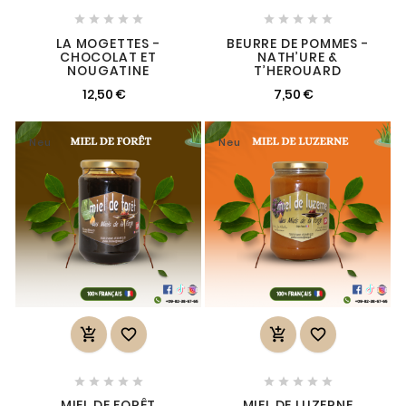










LA MOGETTES -
BEURRE DE POMMES -
CHOCOLAT ET
NATH’URE &
NOUGATINE
T’HEROUARD
12,50 €
7,50 €
Neu
Neu














MIEL DE FORÊT
MIEL DE LUZERNE