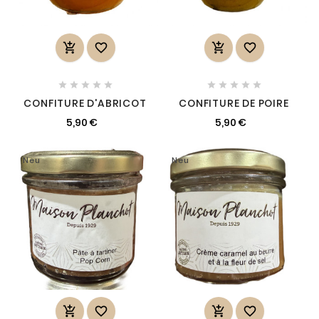














CONFITURE D'ABRICOT
CONFITURE DE POIRE
5,90 €
5,90 €
Neu
Neu



