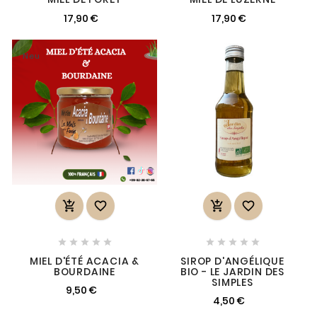
17,90 €
17,90 €
Neu














MIEL D'ÉTÉ ACACIA &
SIROP D'ANGÉLIQUE
BOURDAINE
BIO - LE JARDIN DES
SIMPLES
9,50 €
4,50 €