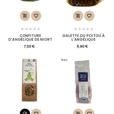














CONFITURE
GALETTE DU POITOU À
D'ANGÉLIQUE DE NIORT
L'ANGÉLIQUE
7,00 €
5,90 €
Neu



